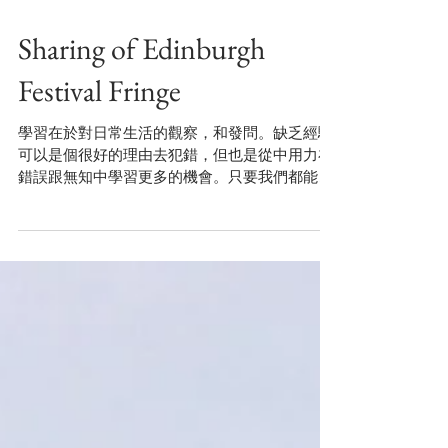
Sharing of Edinburgh
Festival Fringe
學習在於對日常生活的觀察，和發問。缺乏經驗
可以是個很好的理由去犯錯，但也是從中用力在
錯誤跟無知中學習更多的機會。只要我們都能夠
對於未知中勇敢學習，從最小的事物開始。 在十
二場的演出當中找尋到更多屬於自己和作品的關
係，也在兩星期的時間中問自己在經營怎樣的一
個團隊，在走一條甚麼...